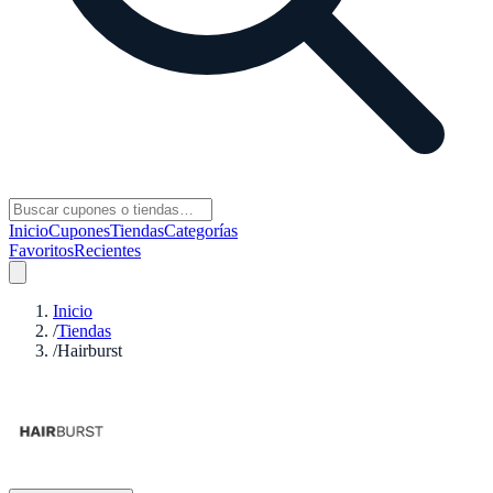
Inicio
Cupones
Tiendas
Categorías
Favoritos
Recientes
Inicio
/
Tiendas
/
Hairburst