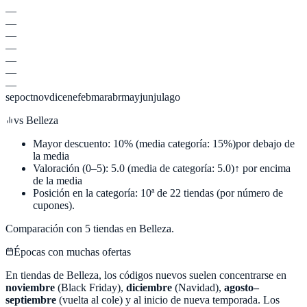
—
—
—
—
—
—
—
sep
oct
nov
dic
ene
feb
mar
abr
may
jun
jul
ago
vs
Belleza
Mayor descuento:
10
%
(media categoría:
15
%)
por debajo de
la media
Valoración (0–5):
5.0
(media de categoría:
5.0
)
↑ por encima
de la media
Posición en la categoría:
10
ª de
22
tiendas (por número de
cupones).
Comparación con
5
tiendas en
Belleza
.
Épocas con muchas ofertas
En tiendas de
Belleza
, los códigos nuevos suelen concentrarse en
noviembre
(Black Friday),
diciembre
(Navidad),
agosto–
septiembre
(vuelta al cole) y al inicio de nueva temporada. Los