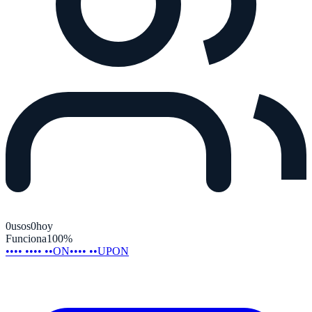
0
usos
0
hoy
Funciona
100
%
•••• •••• ••ON
•••• ••UPON