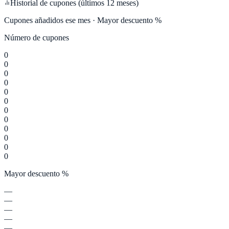
Historial de cupones (últimos 12 meses)
Cupones añadidos ese mes · Mayor descuento %
Número de cupones
0
0
0
0
0
0
0
0
0
0
0
0
Mayor descuento %
—
—
—
—
—