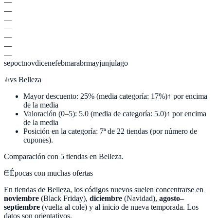
—
—
—
—
—
—
—
sep
oct
nov
dic
ene
feb
mar
abr
may
jun
jul
ago
vs
Belleza
Mayor descuento:
25
%
(media categoría:
17
%)
↑ por encima
de la media
Valoración (0–5):
5.0
(media de categoría:
5.0
)
↑ por encima
de la media
Posición en la categoría:
7
ª de
22
tiendas (por número de
cupones).
Comparación con
5
tiendas en
Belleza
.
Épocas con muchas ofertas
En tiendas de
Belleza
, los códigos nuevos suelen concentrarse en
noviembre
(Black Friday),
diciembre
(Navidad),
agosto–
septiembre
(vuelta al cole) y al inicio de nueva temporada. Los
datos son orientativos.