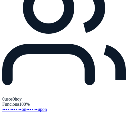
0
usos
0
hoy
Funciona
100
%
•••• •••• ••on
•••• ••upon