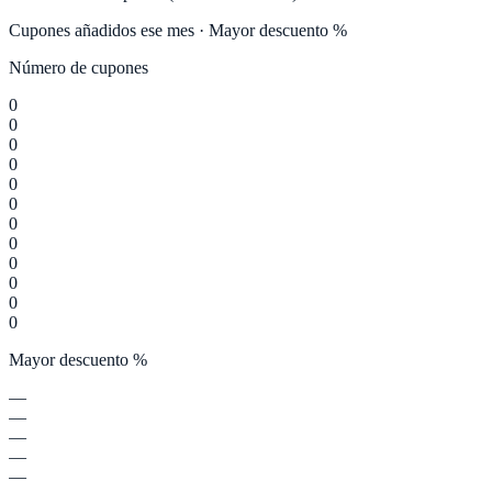
Cupones añadidos ese mes · Mayor descuento %
Número de cupones
0
0
0
0
0
0
0
0
0
0
0
0
Mayor descuento %
—
—
—
—
—