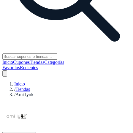
Inicio
Cupones
Tiendas
Categorías
Favoritos
Recientes
Inicio
/
Tiendas
/
Ami Iyok