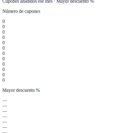
Cupones añadidos ese mes · Mayor descuento %
Número de cupones
0
0
0
0
0
0
0
0
0
0
0
0
Mayor descuento %
—
—
—
—
—
—
—