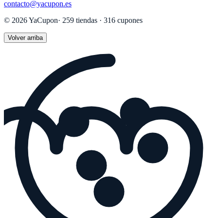
contacto@yacupon.es
©
2026
YaCupon
·
259
tiendas ·
316
cupones
Volver arriba