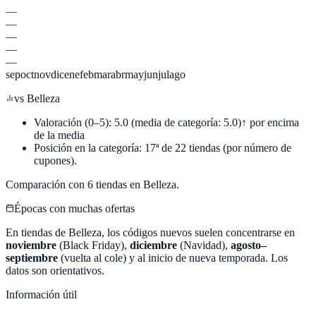
—
—
—
—
—
sep
oct
nov
dic
ene
feb
mar
abr
may
jun
jul
ago
vs
Belleza
Valoración (0–5):
5.0
(media de categoría:
5.0
)
↑ por encima
de la media
Posición en la categoría:
17
ª de
22
tiendas (por número de
cupones).
Comparación con
6
tiendas en
Belleza
.
Épocas con muchas ofertas
En tiendas de
Belleza
, los códigos nuevos suelen concentrarse en
noviembre
(Black Friday),
diciembre
(Navidad),
agosto–
septiembre
(vuelta al cole) y al inicio de nueva temporada. Los
datos son orientativos.
Información útil