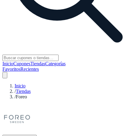
Inicio
Cupones
Tiendas
Categorías
Favoritos
Recientes
Inicio
/
Tiendas
/
Foreo