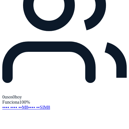
0
usos
0
hoy
Funciona
100
%
•••• •••• ••M8
•••• ••SIM8