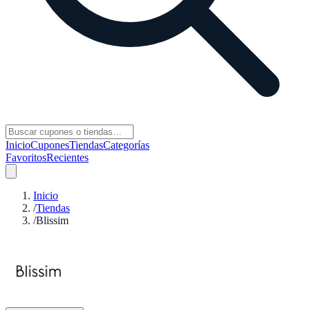
Inicio
Cupones
Tiendas
Categorías
Favoritos
Recientes
Inicio
/
Tiendas
/
Blissim