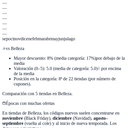
—
—
—
—
—
—
—
sep
oct
nov
dic
ene
feb
mar
abr
may
jun
jul
ago
vs
Belleza
Mayor descuento:
8
%
(media categoría:
17
%)
por debajo de la
media
Valoración (0–5):
5.0
(media de categoría:
5.0
)
↑ por encima
de la media
Posición en la categoría:
8
ª de
22
tiendas (por número de
cupones).
Comparación con
5
tiendas en
Belleza
.
Épocas con muchas ofertas
En tiendas de
Belleza
, los códigos nuevos suelen concentrarse en
noviembre
(Black Friday),
diciembre
(Navidad),
agosto–
septiembre
(vuelta al cole) y al inicio de nueva temporada. Los