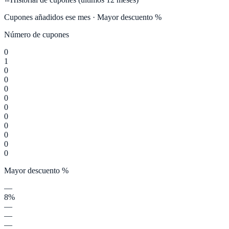
Cupones añadidos ese mes · Mayor descuento %
Número de cupones
0
1
0
0
0
0
0
0
0
0
0
0
Mayor descuento %
—
8%
—
—
—