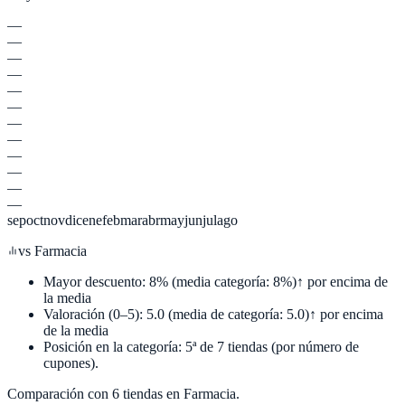
—
—
—
—
—
—
—
—
—
—
—
—
sep
oct
nov
dic
ene
feb
mar
abr
may
jun
jul
ago
vs
Farmacia
Mayor descuento:
8
%
(media categoría:
8
%)
↑ por encima de
la media
Valoración (0–5):
5.0
(media de categoría:
5.0
)
↑ por encima
de la media
Posición en la categoría:
5
ª de
7
tiendas (por número de
cupones).
Comparación con
6
tiendas en
Farmacia
.