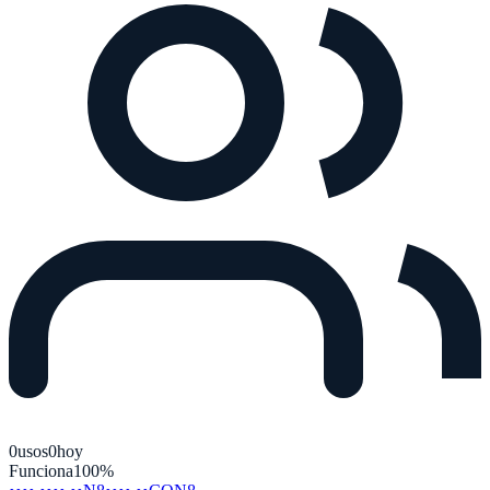
0
usos
0
hoy
Funciona
100
%