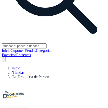
Inicio
Cupones
Tiendas
Categorías
Favoritos
Recientes
Inicio
/
Tiendas
/
La Drogueria de Percon