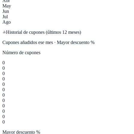
Abr
May
Jun
Jul
Ago
Historial de cupones (últimos 12 meses)
Cupones añadidos ese mes · Mayor descuento %
Número de cupones
0
0
0
0
0
0
0
0
0
0
0
0
Mayor descuento %