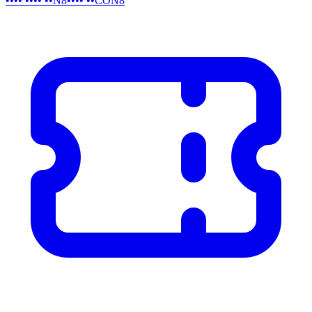
•••• •••• ••N8
•••• ••CON8