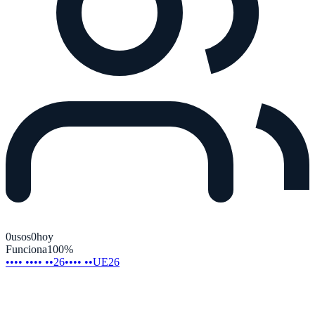
0
usos
0
hoy
Funciona
100
%
•••• •••• ••26
•••• ••UE26