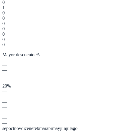
0
1
0
0
0
0
0
0
0
Mayor descuento %
—
—
—
—
20%
—
—
—
—
—
—
—
sep
oct
nov
dic
ene
feb
mar
abr
may
jun
jul
ago