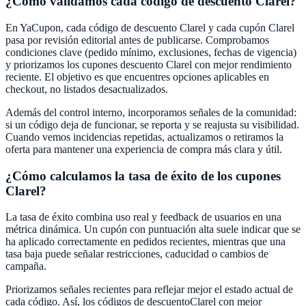
¿Cómo validamos cada código de descuento
Clarel
?
En
YaCupon
, cada código de descuento
Clarel
y cada cupón
Clarel
pasa por revisión editorial antes de publicarse. Comprobamos
condiciones clave (pedido mínimo, exclusiones, fechas de vigencia)
y priorizamos los cupones descuento
Clarel
con mejor rendimiento
reciente. El objetivo es que encuentres opciones aplicables en
checkout, no listados desactualizados.
Además del control interno, incorporamos señales de la comunidad:
si un código deja de funcionar, se reporta y se reajusta su visibilidad.
Cuando vemos incidencias repetidas, actualizamos o retiramos la
oferta para mantener una experiencia de compra más clara y útil.
¿Cómo calculamos la tasa de éxito de los cupones
Clarel
?
La tasa de éxito combina uso real y feedback de usuarios en una
métrica dinámica. Un cupón con puntuación alta suele indicar que se
ha aplicado correctamente en pedidos recientes, mientras que una
tasa baja puede señalar restricciones, caducidad o cambios de
campaña.
Priorizamos señales recientes para reflejar mejor el estado actual de
cada código. Así, los códigos de descuento
Clarel
con mejor