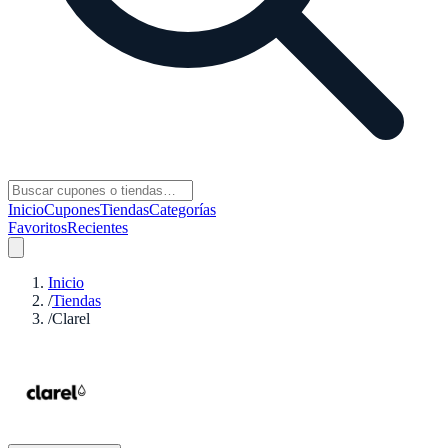
Inicio
Cupones
Tiendas
Categorías
Favoritos
Recientes
Inicio
/
Tiendas
/
Clarel