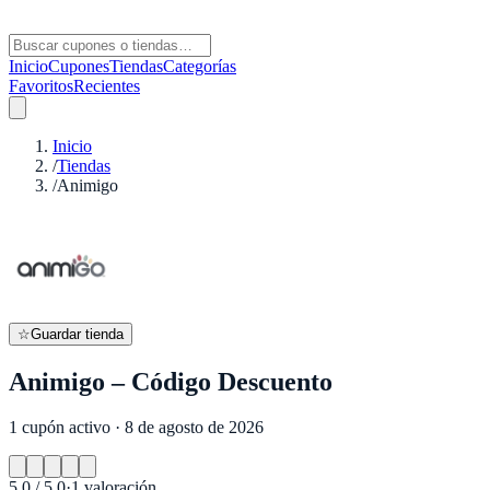
Inicio
Cupones
Tiendas
Categorías
Favoritos
Recientes
Inicio
/
Tiendas
/
Animigo
☆
Guardar tienda
Animigo – Código Descuento
1 cupón activo · 8 de agosto de 2026
5.0
/ 5.0
·
1
valoración