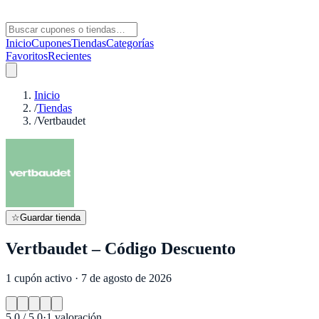
Inicio
Cupones
Tiendas
Categorías
Favoritos
Recientes
Inicio
/
Tiendas
/
Vertbaudet
☆
Guardar tienda
Vertbaudet – Código Descuento
1 cupón activo · 7 de agosto de 2026
5.0
/ 5.0
·
1
valoración