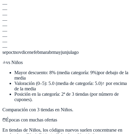
—
—
—
—
—
—
—
—
—
sep
oct
nov
dic
ene
feb
mar
abr
may
jun
jul
ago
vs
Niños
Mayor descuento:
8
%
(media categoría:
9
%)
por debajo de la
media
Valoración (0–5):
5.0
(media de categoría:
5.0
)
↑ por encima
de la media
Posición en la categoría:
2
ª de
3
tiendas (por número de
cupones).
Comparación con
3
tiendas en
Niños
.
Épocas con muchas ofertas
En tiendas de
Niños
, los códigos nuevos suelen concentrarse en