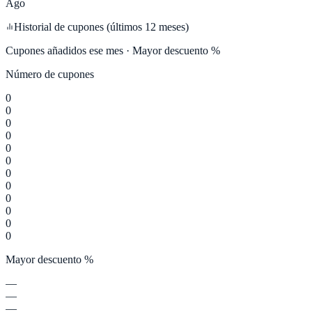
Ago
Historial de cupones (últimos 12 meses)
Cupones añadidos ese mes · Mayor descuento %
Número de cupones
0
0
0
0
0
0
0
0
0
0
0
0
Mayor descuento %
—
—
—