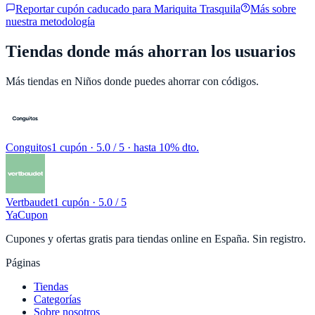
Reportar cupón caducado para
Mariquita Trasquila
Más sobre
nuestra metodología
Tiendas donde más ahorran los usuarios
Más tiendas en
Niños
donde puedes ahorrar con códigos.
Conguitos
1 cupón
· 5.0 / 5 · hasta 10% dto.
Vertbaudet
1 cupón
· 5.0 / 5
YaCupon
Cupones y ofertas gratis para tiendas online en España. Sin registro.
Páginas
Tiendas
Categorías
Sobre nosotros