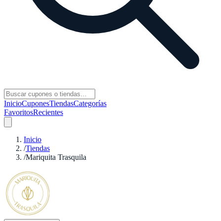
Inicio
Cupones
Tiendas
Categorías
Favoritos
Recientes
Inicio
/
Tiendas
/
Mariquita Trasquila