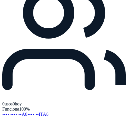
0
usos
0
hoy
Funciona
100
%
•••• •••• ••A8
•••• ••ITA8