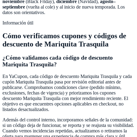
noviembre
(Black Friday),
diciembre
(Navidad),
agosto–
septiembre
(vuelta al cole) y al inicio de nueva temporada. Los
datos son orientativos.
Información útil
Cómo verificamos cupones y códigos de
descuento de
Mariquita Trasquila
¿Cómo validamos cada código de descuento
Mariquita Trasquila
?
En
YaCupon
, cada código de descuento
Mariquita Trasquila
y cada
cupón
Mariquita Trasquila
pasa por revisión editorial antes de
publicarse. Comprobamos condiciones clave (pedido mínimo,
exclusiones, fechas de vigencia) y priorizamos los cupones
descuento
Mariquita Trasquila
con mejor rendimiento reciente. El
objetivo es que encuentres opciones aplicables en checkout, no
listados desactualizados.
Además del control interno, incorporamos señales de la comunidad:
si un código deja de funcionar, se reporta y se reajusta su visibilidad.
Cuando vemos incidencias repetidas, actualizamos o retiramos la
oferta para mantener una experiencia de compra más clara y útil.