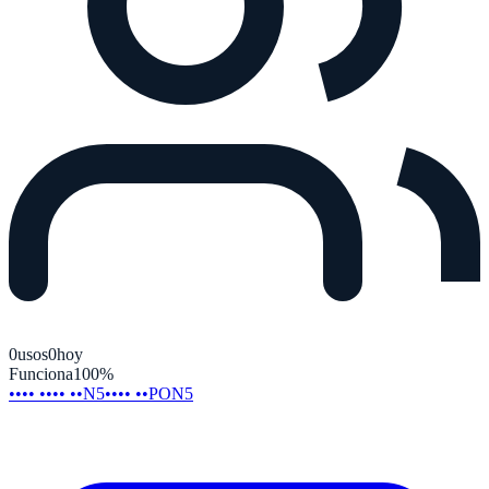
0
usos
0
hoy
Funciona
100
%
•••• •••• ••N5
•••• ••PON5