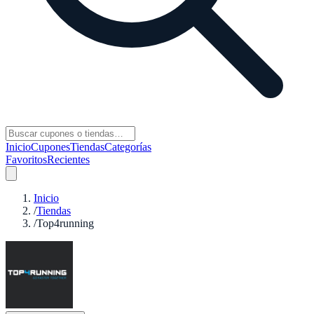
Inicio
Cupones
Tiendas
Categorías
Favoritos
Recientes
Inicio
/
Tiendas
/
Top4running