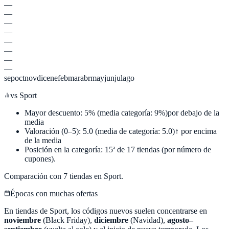
—
—
—
—
—
—
—
—
sep
oct
nov
dic
ene
feb
mar
abr
may
jun
jul
ago
vs
Sport
Mayor descuento:
5
%
(media categoría:
9
%)
por debajo de la
media
Valoración (0–5):
5.0
(media de categoría:
5.0
)
↑ por encima
de la media
Posición en la categoría:
15
ª de
17
tiendas (por número de
cupones).
Comparación con
7
tiendas en
Sport
.
Épocas con muchas ofertas
En tiendas de
Sport
, los códigos nuevos suelen concentrarse en
noviembre
(Black Friday),
diciembre
(Navidad),
agosto–