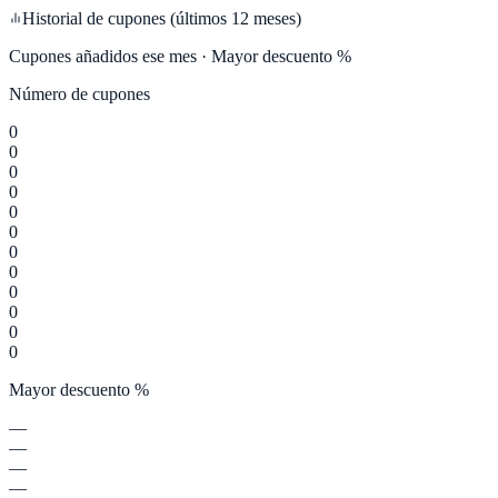
Historial de cupones (últimos 12 meses)
Cupones añadidos ese mes · Mayor descuento %
Número de cupones
0
0
0
0
0
0
0
0
0
0
0
0
Mayor descuento %
—
—
—
—