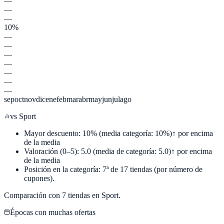
—
—
—
10%
—
—
—
—
—
—
—
sep
oct
nov
dic
ene
feb
mar
abr
may
jun
jul
ago
vs
Sport
Mayor descuento:
10
%
(media categoría:
10
%)
↑ por encima
de la media
Valoración (0–5):
5.0
(media de categoría:
5.0
)
↑ por encima
de la media
Posición en la categoría:
7
ª de
17
tiendas (por número de
cupones).
Comparación con
7
tiendas en
Sport
.
Épocas con muchas ofertas