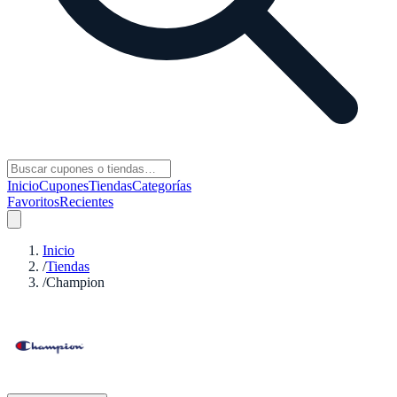
Inicio
Cupones
Tiendas
Categorías
Favoritos
Recientes
Inicio
/
Tiendas
/
Champion