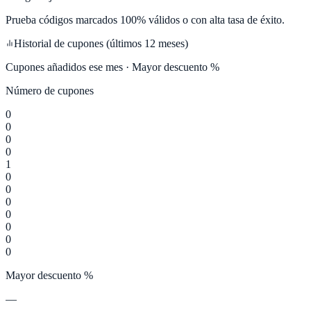
Prueba códigos marcados 100% válidos o con alta tasa de éxito.
Historial de cupones (últimos 12 meses)
Cupones añadidos ese mes · Mayor descuento %
Número de cupones
0
0
0
0
1
0
0
0
0
0
0
0
Mayor descuento %
—