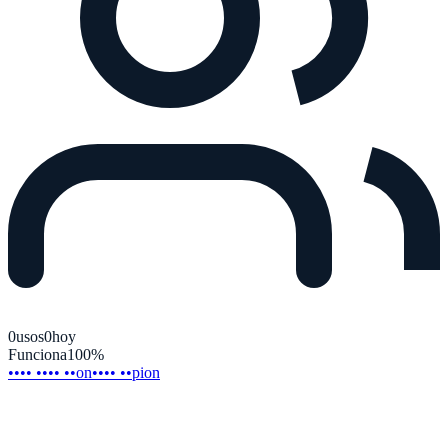
0
usos
0
hoy
Funciona
100
%
•••• •••• ••on
•••• ••pion