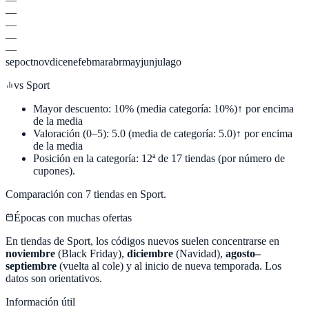
—
—
—
—
sep
oct
nov
dic
ene
feb
mar
abr
may
jun
jul
ago
vs
Sport
Mayor descuento:
10
%
(media categoría:
10
%)
↑ por encima
de la media
Valoración (0–5):
5.0
(media de categoría:
5.0
)
↑ por encima
de la media
Posición en la categoría:
12
ª de
17
tiendas (por número de
cupones).
Comparación con
7
tiendas en
Sport
.
Épocas con muchas ofertas
En tiendas de
Sport
, los códigos nuevos suelen concentrarse en
noviembre
(Black Friday),
diciembre
(Navidad),
agosto–
septiembre
(vuelta al cole) y al inicio de nueva temporada. Los
datos son orientativos.
Información útil