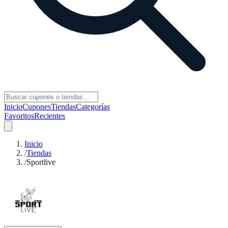
Inicio
Cupones
Tiendas
Categorías
Favoritos
Recientes
Inicio
/
Tiendas
/
Sportlive