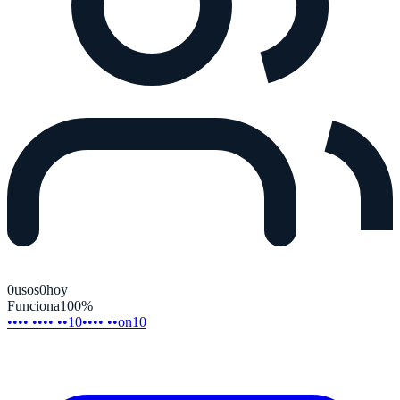
0
usos
0
hoy
Funciona
100
%
•••• •••• ••10
•••• ••on10