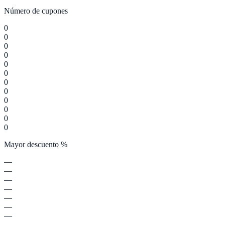
Número de cupones
0
0
0
0
0
0
0
0
0
0
0
0
Mayor descuento %
—
—
—
—
—
—
—
—