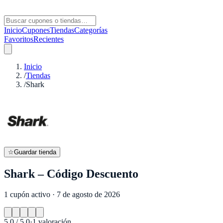
Inicio
Cupones
Tiendas
Categorías
Favoritos
Recientes
Inicio
/
Tiendas
/
Shark
☆
Guardar tienda
Shark – Código Descuento
1 cupón activo · 7 de agosto de 2026
5.0
/ 5.0
·
1
valoración