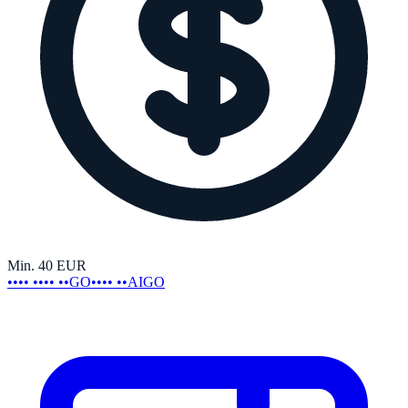
Min.
40
EUR
•••• •••• ••GO
•••• ••AIGO