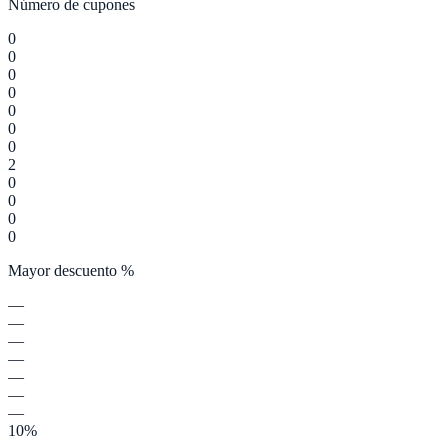
Número de cupones
0
0
0
0
0
0
0
2
0
0
0
0
Mayor descuento %
—
—
—
—
—
—
—
10%