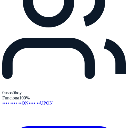
0
usos
0
hoy
Funciona
100
%
•••• •••• ••ON
•••• ••UPON