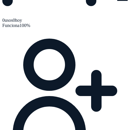
0
usos
0
hoy
Funciona
100
%