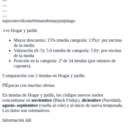
—
—
—
—
sep
oct
nov
dic
ene
feb
mar
abr
may
jun
jul
ago
vs
Hogar y jardín
Mayor descuento:
15
%
(media categoría:
13
%)
↑ por encima
de la media
Valoración (0–5):
5.0
(media de categoría:
5.0
)
↑ por encima
de la media
Posición en la categoría:
2
ª de
34
tiendas (por número de
cupones).
Comparación con
2
tiendas en
Hogar y jardín
.
Épocas con muchas ofertas
En tiendas de
Hogar y jardín
, los códigos nuevos suelen
concentrarse en
noviembre
(Black Friday),
diciembre
(Navidad),
agosto–septiembre
(vuelta al cole) y al inicio de nueva temporada.
Los datos son orientativos.
Información útil