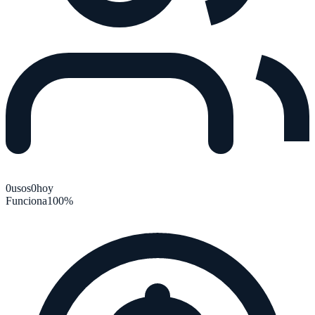
0
usos
0
hoy
Funciona
100
%