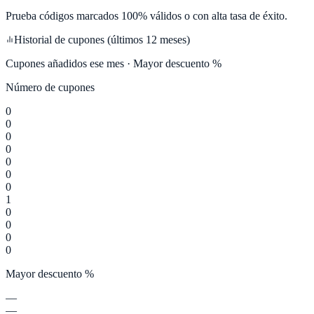
Prueba códigos marcados 100% válidos o con alta tasa de éxito.
Historial de cupones (últimos 12 meses)
Cupones añadidos ese mes · Mayor descuento %
Número de cupones
0
0
0
0
0
0
0
1
0
0
0
0
Mayor descuento %
—
—