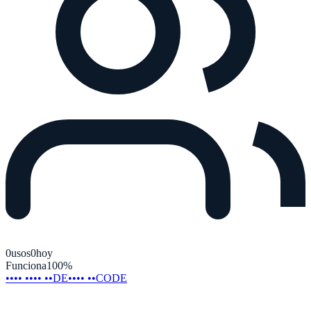
0
usos
0
hoy
Funciona
100
%
•••• •••• ••DE
•••• ••CODE