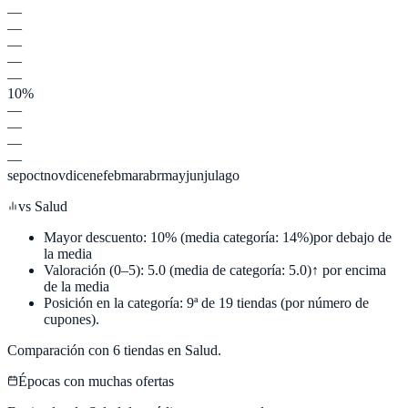
—
—
—
—
—
10%
—
—
—
—
sep
oct
nov
dic
ene
feb
mar
abr
may
jun
jul
ago
vs
Salud
Mayor descuento:
10
%
(media categoría:
14
%)
por debajo de
la media
Valoración (0–5):
5.0
(media de categoría:
5.0
)
↑ por encima
de la media
Posición en la categoría:
9
ª de
19
tiendas (por número de
cupones).
Comparación con
6
tiendas en
Salud
.
Épocas con muchas ofertas