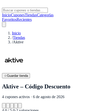
Inicio
Cupones
Tiendas
Categorías
Favoritos
Recientes
Inicio
/
Tiendas
/
Aktive
☆
Guardar tienda
Aktive – Código Descuento
4 cupones activos · 6 de agosto de 2026
4.0
/ 5.0
·
2
valoraciones