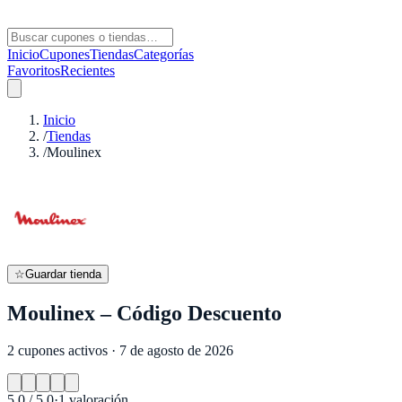
Inicio
Cupones
Tiendas
Categorías
Favoritos
Recientes
Inicio
/
Tiendas
/
Moulinex
☆
Guardar tienda
Moulinex – Código Descuento
2 cupones activos · 7 de agosto de 2026
5.0
/ 5.0
·
1
valoración