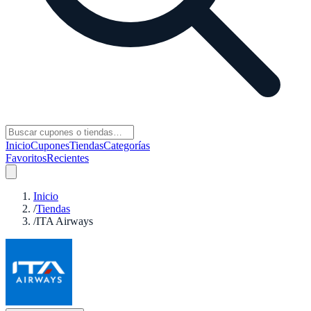
Inicio
Cupones
Tiendas
Categorías
Favoritos
Recientes
Inicio
/
Tiendas
/
ITA Airways