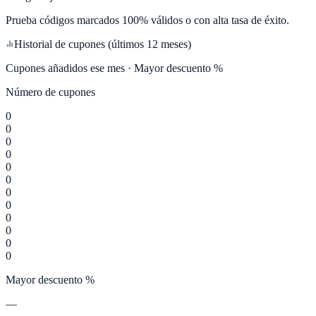
Prueba códigos marcados 100% válidos o con alta tasa de éxito.
Historial de cupones (últimos 12 meses)
Cupones añadidos ese mes · Mayor descuento %
Número de cupones
0
0
0
0
0
0
0
0
0
0
0
0
Mayor descuento %
—