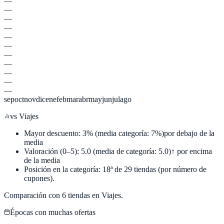
—
—
—
—
—
—
—
—
—
—
—
sep
oct
nov
dic
ene
feb
mar
abr
may
jun
jul
ago
vs
Viajes
Mayor descuento:
3
%
(media categoría:
7
%)
por debajo de la
media
Valoración (0–5):
5.0
(media de categoría:
5.0
)
↑ por encima
de la media
Posición en la categoría:
18
ª de
29
tiendas (por número de
cupones).
Comparación con
6
tiendas en
Viajes
.
Épocas con muchas ofertas