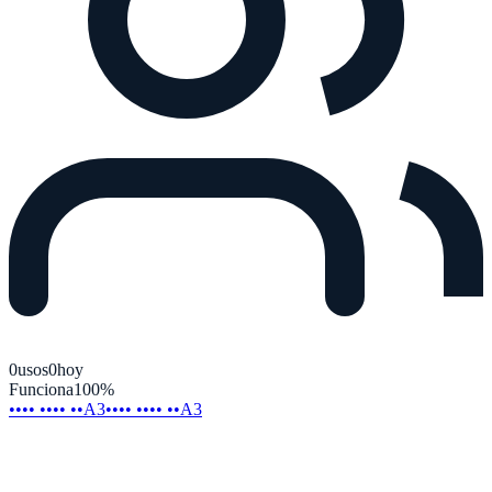
0
usos
0
hoy
Funciona
100
%
•••• •••• ••A3
•••• •••• ••A3