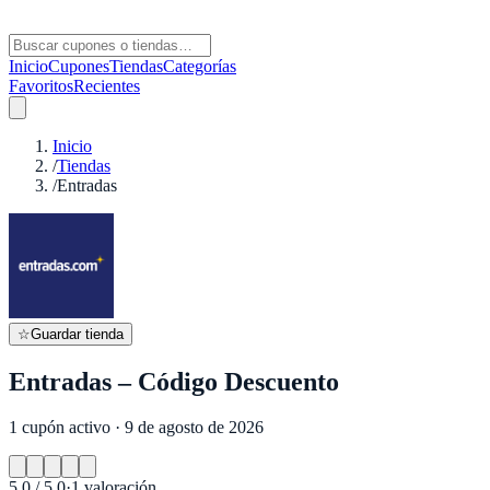
Inicio
Cupones
Tiendas
Categorías
Favoritos
Recientes
Inicio
/
Tiendas
/
Entradas
☆
Guardar tienda
Entradas – Código Descuento
1 cupón activo · 9 de agosto de 2026
5.0
/ 5.0
·
1
valoración