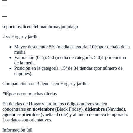
—
—
—
—
sep
oct
nov
dic
ene
feb
mar
abr
may
jun
jul
ago
vs
Hogar y jardín
Mayor descuento:
5
%
(media categoría:
10
%)
por debajo de la
media
Valoración (0–5):
5.0
(media de categoría:
5.0
)
↑ por encima
de la media
Posición en la categoría:
15
ª de
34
tiendas (por número de
cupones).
Comparación con
3
tiendas en
Hogar y jardín
.
Épocas con muchas ofertas
En tiendas de
Hogar y jardín
, los códigos nuevos suelen
concentrarse en
noviembre
(Black Friday),
diciembre
(Navidad),
agosto–septiembre
(vuelta al cole) y al inicio de nueva temporada.
Los datos son orientativos.
Información útil