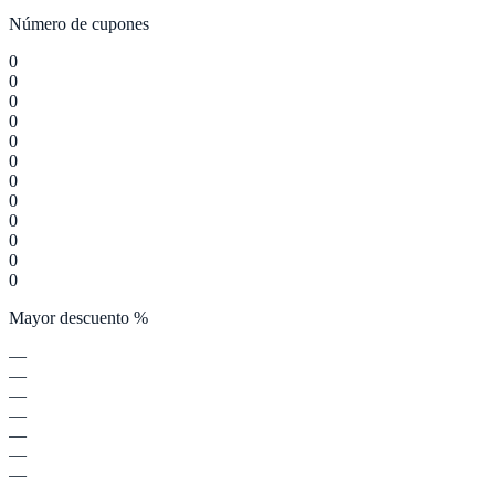
Número de cupones
0
0
0
0
0
0
0
0
0
0
0
0
Mayor descuento %
—
—
—
—
—
—
—
—