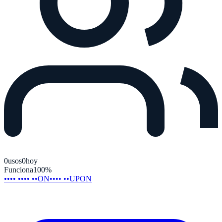
0
usos
0
hoy
Funciona
100
%
•••• •••• ••ON
•••• ••UPON