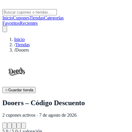
Inicio
Cupones
Tiendas
Categorías
Favoritos
Recientes
Inicio
/
Tiendas
/
Dooers
☆
Guardar tienda
Dooers – Código Descuento
2 cupones activos · 7 de agosto de 2026
5.0
/ 5.0
·
1
valoración