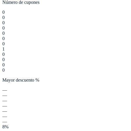
Número de cupones
0
0
0
0
0
0
0
1
0
0
0
0
Mayor descuento %
—
—
—
—
—
—
—
8%