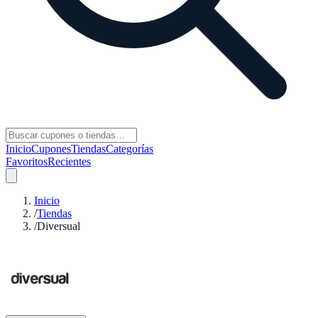
Inicio
Cupones
Tiendas
Categorías
Favoritos
Recientes
Inicio
/
Tiendas
/
Diversual