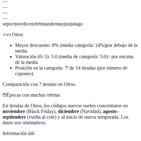
—
—
—
—
sep
oct
nov
dic
ene
feb
mar
abr
may
jun
jul
ago
vs
Otros
Mayor descuento:
8
%
(media categoría:
14
%)
por debajo de la
media
Valoración (0–5):
5.0
(media de categoría:
5.0
)
↑ por encima
de la media
Posición en la categoría:
7
ª de
14
tiendas (por número de
cupones).
Comparación con
7
tiendas en
Otros
.
Épocas con muchas ofertas
En tiendas de
Otros
, los códigos nuevos suelen concentrarse en
noviembre
(Black Friday),
diciembre
(Navidad),
agosto–
septiembre
(vuelta al cole) y al inicio de nueva temporada. Los
datos son orientativos.
Información útil