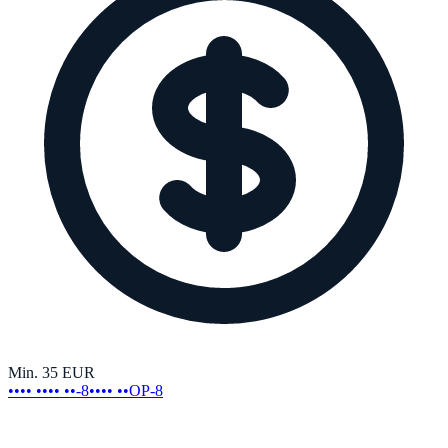
Min.
35
EUR
•••• •••• ••-8
•••• ••OP-8