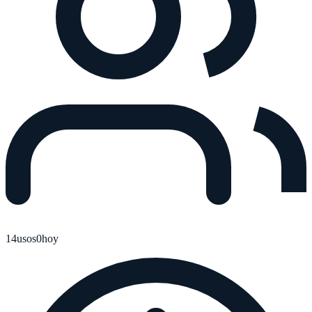
14
usos
0
hoy