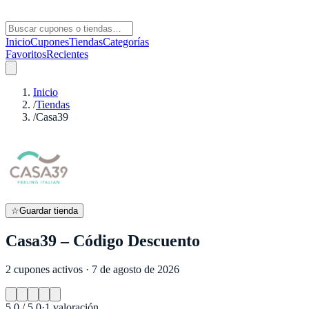
Inicio
Cupones
Tiendas
Categorías
Favoritos
Recientes
Inicio
/
Tiendas
/
Casa39
☆
Guardar tienda
Casa39 – Código Descuento
2 cupones activos · 7 de agosto de 2026
5.0
/ 5.0
·
1
valoración