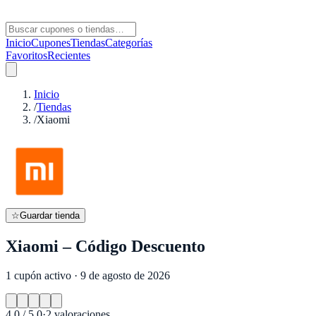
Inicio
Cupones
Tiendas
Categorías
Favoritos
Recientes
Inicio
/
Tiendas
/
Xiaomi
☆
Guardar tienda
Xiaomi – Código Descuento
1 cupón activo · 9 de agosto de 2026
4.0
/ 5.0
·
2
valoraciones