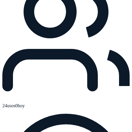
24
usos
0
hoy