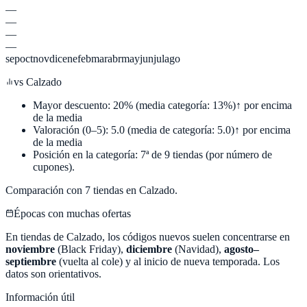
—
—
—
—
sep
oct
nov
dic
ene
feb
mar
abr
may
jun
jul
ago
vs
Calzado
Mayor descuento:
20
%
(media categoría:
13
%)
↑ por encima
de la media
Valoración (0–5):
5.0
(media de categoría:
5.0
)
↑ por encima
de la media
Posición en la categoría:
7
ª de
9
tiendas (por número de
cupones).
Comparación con
7
tiendas en
Calzado
.
Épocas con muchas ofertas
En tiendas de
Calzado
, los códigos nuevos suelen concentrarse en
noviembre
(Black Friday),
diciembre
(Navidad),
agosto–
septiembre
(vuelta al cole) y al inicio de nueva temporada. Los
datos son orientativos.
Información útil