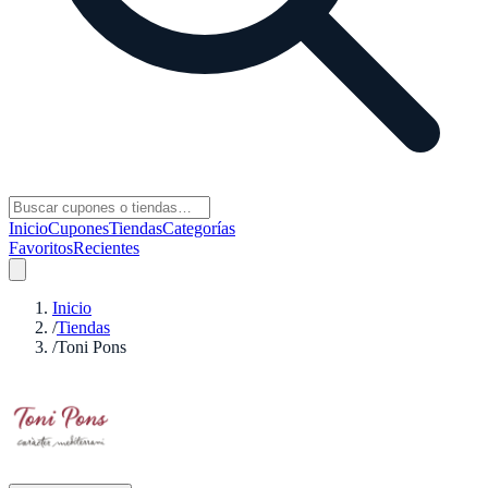
Inicio
Cupones
Tiendas
Categorías
Favoritos
Recientes
Inicio
/
Tiendas
/
Toni Pons