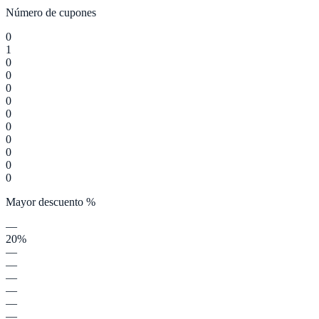
Número de cupones
0
1
0
0
0
0
0
0
0
0
0
0
Mayor descuento %
—
20%
—
—
—
—
—
—