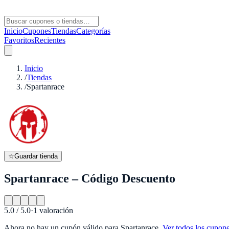
Inicio
Cupones
Tiendas
Categorías
Favoritos
Recientes
Inicio
/
Tiendas
/
Spartanrace
☆
Guardar tienda
Spartanrace – Código Descuento
5.0
/ 5.0
·
1
valoración
Ahora no hay un cupón válido para
Spartanrace
.
Ver todos los cupon