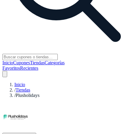
Inicio
Cupones
Tiendas
Categorías
Favoritos
Recientes
Inicio
/
Tiendas
/
Plusholidays