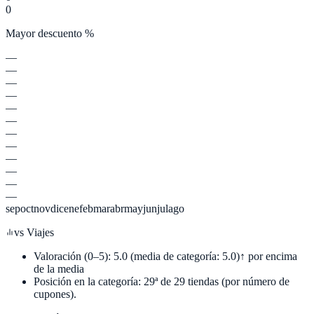
0
Mayor descuento %
—
—
—
—
—
—
—
—
—
—
—
—
sep
oct
nov
dic
ene
feb
mar
abr
may
jun
jul
ago
vs
Viajes
Valoración (0–5):
5.0
(media de categoría:
5.0
)
↑ por encima
de la media
Posición en la categoría:
29
ª de
29
tiendas (por número de
cupones).