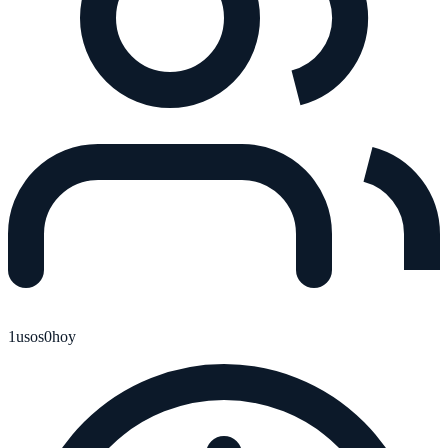
1
usos
0
hoy