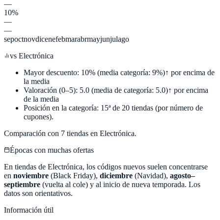
—
10%
—
—
sep
oct
nov
dic
ene
feb
mar
abr
may
jun
jul
ago
vs
Electrónica
Mayor descuento:
10
%
(media categoría:
9
%)
↑ por encima de
la media
Valoración (0–5):
5.0
(media de categoría:
5.0
)
↑ por encima
de la media
Posición en la categoría:
15
ª de
20
tiendas (por número de
cupones).
Comparación con
7
tiendas en
Electrónica
.
Épocas con muchas ofertas
En tiendas de
Electrónica
, los códigos nuevos suelen concentrarse
en
noviembre
(Black Friday),
diciembre
(Navidad),
agosto–
septiembre
(vuelta al cole) y al inicio de nueva temporada. Los
datos son orientativos.
Información útil