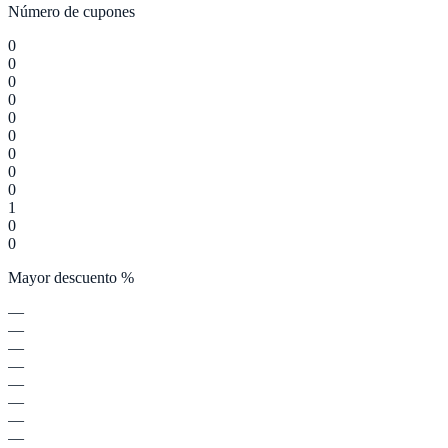
Número de cupones
0
0
0
0
0
0
0
0
0
1
0
0
Mayor descuento %
—
—
—
—
—
—
—
—