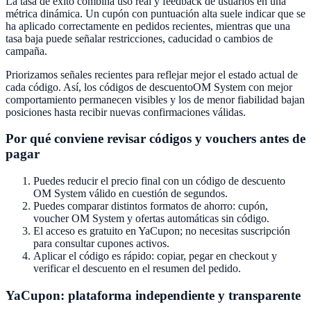
La tasa de éxito combina uso real y feedback de usuarios en una
métrica dinámica. Un cupón con puntuación alta suele indicar que se
ha aplicado correctamente en pedidos recientes, mientras que una
tasa baja puede señalar restricciones, caducidad o cambios de
campaña.
Priorizamos señales recientes para reflejar mejor el estado actual de
cada código. Así, los códigos de descuento
OM System
con mejor
comportamiento permanecen visibles y los de menor fiabilidad bajan
posiciones hasta recibir nuevas confirmaciones válidas.
Por qué conviene revisar códigos y vouchers antes de
pagar
Puedes reducir el precio final con un código de descuento
OM System
válido en cuestión de segundos.
Puedes comparar distintos formatos de ahorro: cupón,
voucher
OM System
y ofertas automáticas sin código.
El acceso es gratuito en
YaCupon
; no necesitas suscripción
para consultar cupones activos.
Aplicar el código es rápido: copiar, pegar en checkout y
verificar el descuento en el resumen del pedido.
YaCupon
: plataforma independiente y transparente