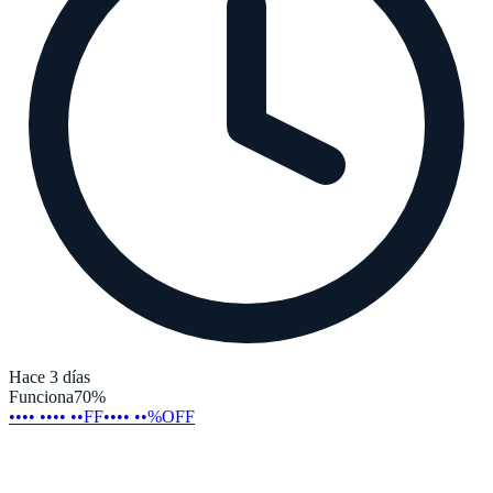
Hace 3 días
Funciona
70
%
•••• •••• ••FF
•••• ••%OFF