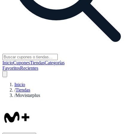
Inicio
Cupones
Tiendas
Categorías
Favoritos
Recientes
Inicio
/
Tiendas
/
Movistarplus