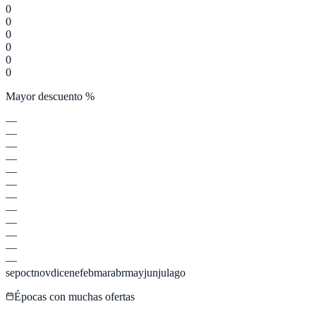
0
0
0
0
0
0
Mayor descuento %
—
—
—
—
—
—
—
—
—
—
—
—
sep
oct
nov
dic
ene
feb
mar
abr
may
jun
jul
ago
Épocas con muchas ofertas