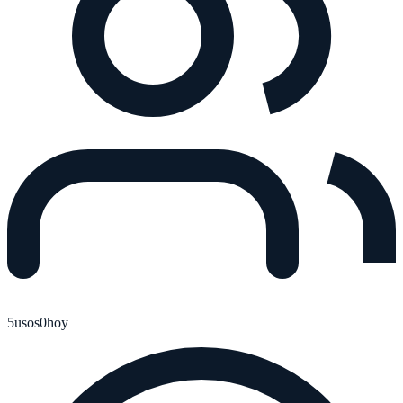
5
usos
0
hoy