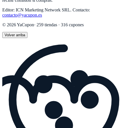
recibir comisión si compras.
Editor:
ICN Marketing Network SRL
.
Contacto:
contacto@yacupon.es
©
2026
YaCupon
·
259
tiendas ·
316
cupones
Volver arriba