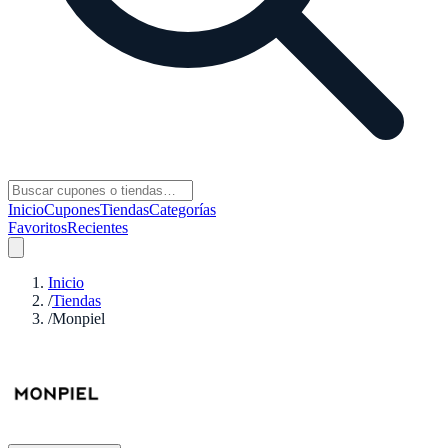
Inicio
Cupones
Tiendas
Categorías
Favoritos
Recientes
Inicio
/
Tiendas
/
Monpiel