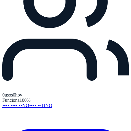
0
usos
0
hoy
Funciona
100
%
•••• •••• ••NO
•••• ••TINO