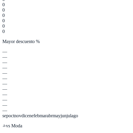
0
0
0
0
0
0
Mayor descuento %
—
—
—
—
—
—
—
—
—
—
—
—
sep
oct
nov
dic
ene
feb
mar
abr
may
jun
jul
ago
vs
Moda