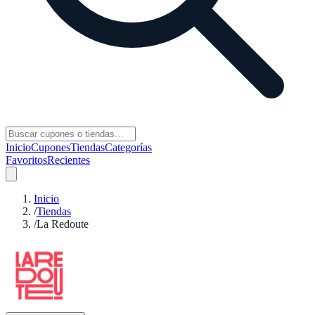
Inicio
Cupones
Tiendas
Categorías
Favoritos
Recientes
Inicio
/
Tiendas
/
La Redoute