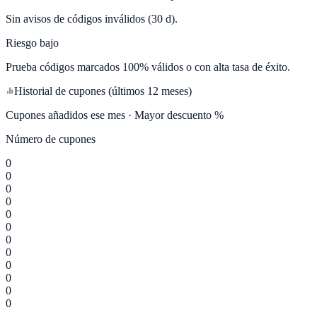
Sin avisos de códigos inválidos (30 d).
Riesgo bajo
Prueba códigos marcados 100% válidos o con alta tasa de éxito.
Historial de cupones (últimos 12 meses)
Cupones añadidos ese mes · Mayor descuento %
Número de cupones
0
0
0
0
0
0
0
0
0
0
0
0