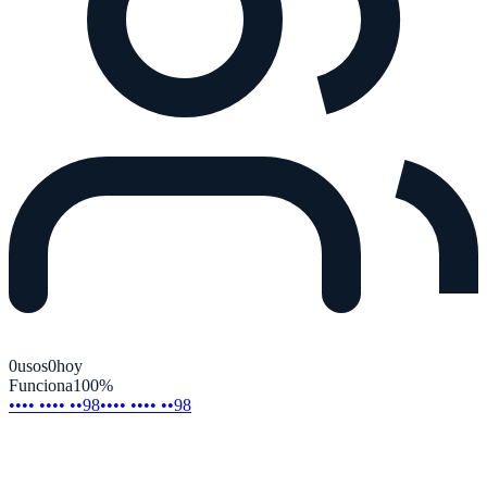
0
usos
0
hoy
Funciona
100
%
•••• •••• ••98
•••• •••• ••98