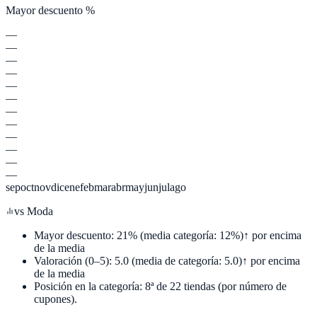
Mayor descuento %
—
—
—
—
—
—
—
—
—
—
—
—
sep
oct
nov
dic
ene
feb
mar
abr
may
jun
jul
ago
vs
Moda
Mayor descuento:
21
%
(media categoría:
12
%)
↑ por encima
de la media
Valoración (0–5):
5.0
(media de categoría:
5.0
)
↑ por encima
de la media
Posición en la categoría:
8
ª de
22
tiendas (por número de
cupones).