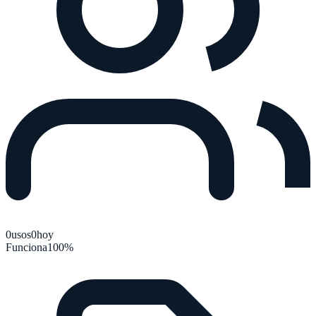
0
usos
0
hoy
Funciona
100
%