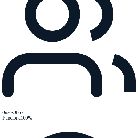
0
usos
0
hoy
Funciona
100
%