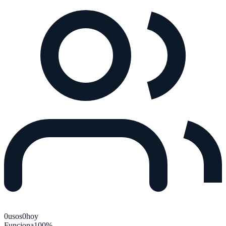
0
usos
0
hoy
Funciona
100
%