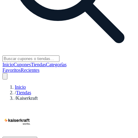
Inicio
Cupones
Tiendas
Categorías
Favoritos
Recientes
Inicio
/
Tiendas
/
Kaiserkraft