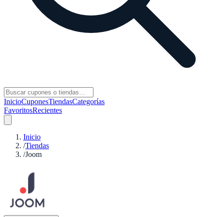
Inicio
Cupones
Tiendas
Categorías
Favoritos
Recientes
Inicio
/
Tiendas
/
Joom