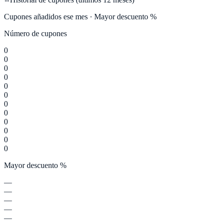
Cupones añadidos ese mes · Mayor descuento %
Número de cupones
0
0
0
0
0
0
0
0
0
0
0
0
Mayor descuento %
—
—
—
—
—