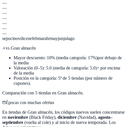
—
—
—
—
—
—
—
sep
oct
nov
dic
ene
feb
mar
abr
may
jun
jul
ago
vs
Gran almacén
Mayor descuento:
10
%
(media categoría:
17
%)
por debajo de
la media
Valoración (0–5):
5.0
(media de categoría:
5.0
)
↑ por encima
de la media
Posición en la categoría:
5
ª de
5
tiendas (por número de
cupones).
Comparación con
5
tiendas en
Gran almacén
.
Épocas con muchas ofertas
En tiendas de
Gran almacén
, los códigos nuevos suelen concentrarse
en
noviembre
(Black Friday),
diciembre
(Navidad),
agosto–
septiembre
(vuelta al cole) y al inicio de nueva temporada. Los