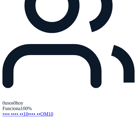
0
usos
0
hoy
Funciona
100
%
•••• •••• ••10
•••• ••OM10