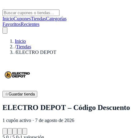
Inicio
Cupones
Tiendas
Categorías
Favoritos
Recientes
Inicio
/
Tiendas
/
ELECTRO DEPOT
☆
Guardar tienda
ELECTRO DEPOT – Código Descuento
1 cupón activo · 7 de agosto de 2026
5.0
/ 5.0
·
1
valoración