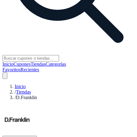
Inicio
Cupones
Tiendas
Categorías
Favoritos
Recientes
Inicio
/
Tiendas
/
D.Franklin