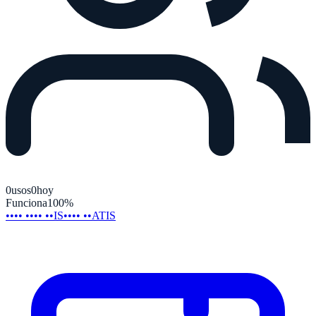
0
usos
0
hoy
Funciona
100
%
•••• •••• ••IS
•••• ••ATIS