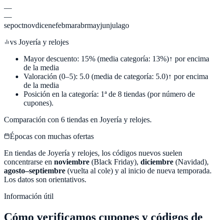
—
—
sep
oct
nov
dic
ene
feb
mar
abr
may
jun
jul
ago
vs
Joyería y relojes
Mayor descuento:
15
%
(media categoría:
13
%)
↑ por encima
de la media
Valoración (0–5):
5.0
(media de categoría:
5.0
)
↑ por encima
de la media
Posición en la categoría:
1
ª de
8
tiendas (por número de
cupones).
Comparación con
6
tiendas en
Joyería y relojes
.
Épocas con muchas ofertas
En tiendas de
Joyería y relojes
, los códigos nuevos suelen
concentrarse en
noviembre
(Black Friday),
diciembre
(Navidad),
agosto–septiembre
(vuelta al cole) y al inicio de nueva temporada.
Los datos son orientativos.
Información útil
Cómo verificamos cupones y códigos de