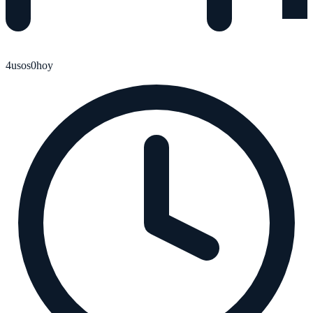
4
usos
0
hoy