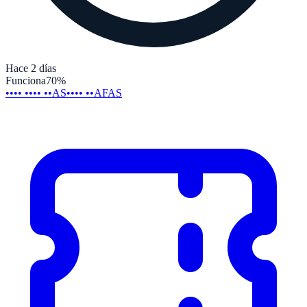
Hace 2 días
Funciona
70
%
•••• •••• ••AS
•••• ••AFAS