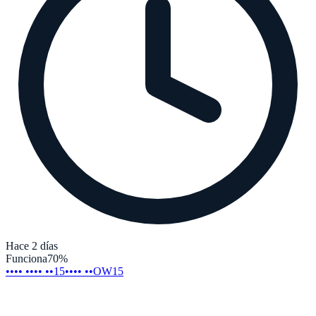
Hace 2 días
Funciona
70
%
•••• •••• ••15
•••• ••OW15