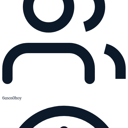
6
usos
0
hoy