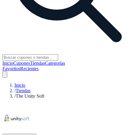
Inicio
Cupones
Tiendas
Categorías
Favoritos
Recientes
Inicio
/
Tiendas
/
The Unity Soft