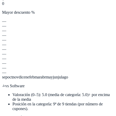
0
Mayor descuento %
—
—
—
—
—
—
—
—
—
—
—
—
sep
oct
nov
dic
ene
feb
mar
abr
may
jun
jul
ago
vs
Software
Valoración (0–5):
5.0
(media de categoría:
5.0
)
↑ por encima
de la media
Posición en la categoría:
9
ª de
9
tiendas (por número de
cupones).