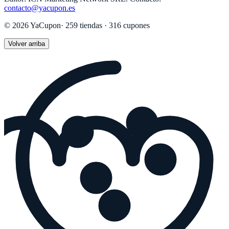
contacto@yacupon.es
©
2026
YaCupon
·
259
tiendas ·
316
cupones
Volver arriba