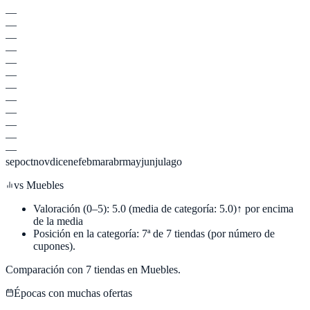
—
—
—
—
—
—
—
—
—
—
—
—
sep
oct
nov
dic
ene
feb
mar
abr
may
jun
jul
ago
vs
Muebles
Valoración (0–5):
5.0
(media de categoría:
5.0
)
↑ por encima
de la media
Posición en la categoría:
7
ª de
7
tiendas (por número de
cupones).
Comparación con
7
tiendas en
Muebles
.
Épocas con muchas ofertas