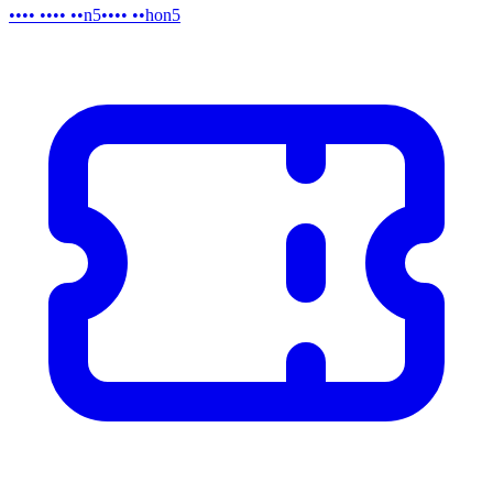
•••• •••• ••n5
•••• ••hon5