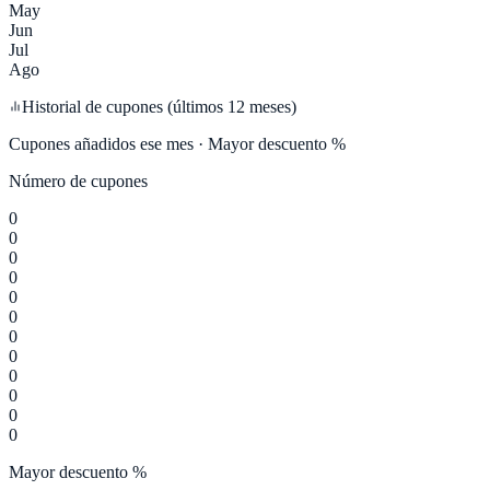
May
Jun
Jul
Ago
Historial de cupones (últimos 12 meses)
Cupones añadidos ese mes · Mayor descuento %
Número de cupones
0
0
0
0
0
0
0
0
0
0
0
0
Mayor descuento %