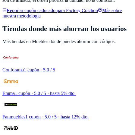
son de afiliado; el orden prioriza la utilidad, no la comisión.
Reportar cupón caducado para
Factory Colchon
Más sobre
nuestra metodología
Tiendas donde más ahorran los usuarios
Más tiendas en
Muebles
donde puedes ahorrar con códigos.
Conforama
1 cupón
· 5.0 / 5
Emma
1 cupón
· 5.0 / 5 · hasta 5% dto.
Fanmuebles
1 cupón
· 5.0 / 5 · hasta 12% dto.