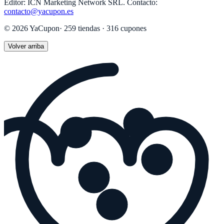
Editor:
ICN Marketing Network SRL
.
Contacto:
contacto@yacupon.es
©
2026
YaCupon
·
259
tiendas ·
316
cupones
Volver arriba