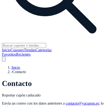
Inicio
Cupones
Tiendas
Categorías
Favoritos
Recientes
Inicio
/
Contacto
Contacto
Reportar cupón caducado
Envía un correo con los datos anteriores a
contacto@yacupon.es
; lo