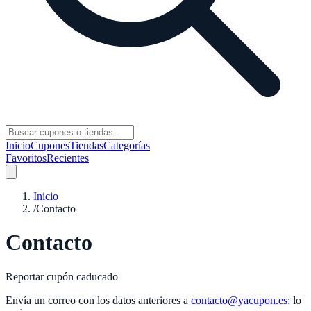
Inicio
Cupones
Tiendas
Categorías
Favoritos
Recientes
Inicio
/
Contacto
Contacto
Reportar cupón caducado
Envía un correo con los datos anteriores a
contacto@yacupon.es
; lo