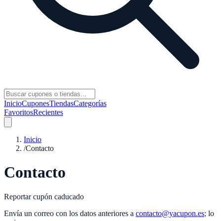
Inicio
Cupones
Tiendas
Categorías
Favoritos
Recientes
Inicio
/
Contacto
Contacto
Reportar cupón caducado
Envía un correo con los datos anteriores a
contacto@yacupon.es
; lo