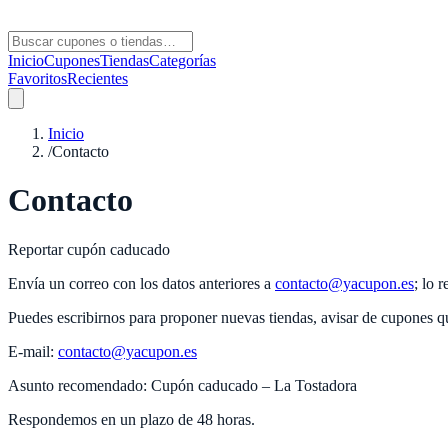
Inicio
Cupones
Tiendas
Categorías
Favoritos
Recientes
Inicio
/
Contacto
Contacto
Reportar cupón caducado
Envía un correo con los datos anteriores a
contacto@yacupon.es
; lo 
Puedes escribirnos para proponer nuevas tiendas, avisar de cupones qu
E‑mail:
contacto@yacupon.es
Asunto recomendado: Cupón caducado –
La Tostadora
Respondemos en un plazo de 48 horas.